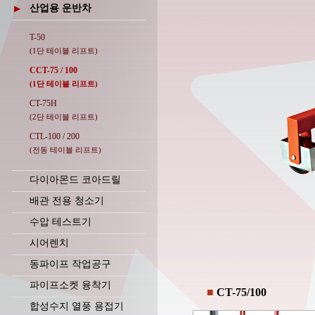
산업용 운반차
▶
T-50
(1단 테이블 리프트)
CCT-75 / 100
(1단 테이블 리프트)
CT-75H
(2단 테이블 리프트)
CTL-100 / 200
(전동 테이블 리프트)
다이아몬드 코아드릴
배관 전용 청소기
수압 테스트기
시어렌치
동파이프 작업공구
파이프소켓 융착기
■
CT-75/100
합성수지 열풍 용접기