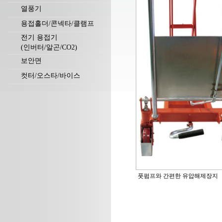
열풍기
용접홀더/콘넥타/클램프
전기 용접기
(인버터/알곤/CO2)
보안면
컷터/오스타/바이스
풋펌프와 간편한 유압해제장지