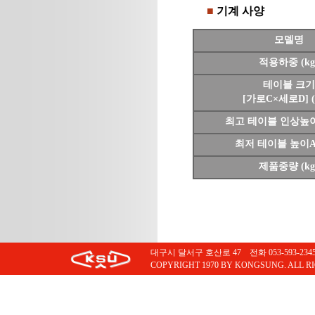
■
기계 사양
모델명
적용하중 (kg
테이블 크기
[가로C×세로D] 
최고 테이블 인상높이B
최저 테이블 높이A 
제품중량 (kg
대구시 달서구 호산로 47 전화 053-593-2345 팩스
COPYRIGHT 1970 BY KONGSUNG. ALL R