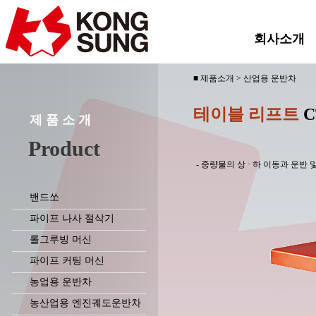
회사소개
■ 제품소개 > 산업용 운반차
테이블 리프트
CT
제 품 소 개
Product
- 중량물의 상 · 하 이동과 운반
밴드쏘
파이프 나사 절삭기
롤그루빙 머신
파이프 커팅 머신
농업용 운반차
농산업용 엔진궤도운반차