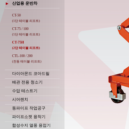
산업용 운반차
▶
CT-50
(1단 테이블 리프트)
CT-75 / 100
(1단 테이블 리프트)
CT-75H
(2단 테이블 리프트)
CTL-100 / 200
(전동 테이블 리프트)
다이아몬드 코아드릴
배관 전용 청소기
수압 테스트기
시어렌치
동파이프 작업공구
파이프소켓 융착기
합성수지 열풍 용접기