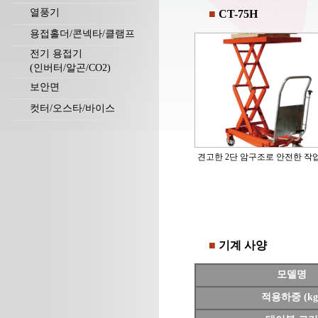
열풍기
■
CT-75H
용접홀더/콘넥타/클램프
전기 용접기
(인버터/알곤/CO2)
보안면
컷터/오스타/바이스
견고한 2단 암구조로 안전한 작
■
기계 사양
모델명
적용하중 (kg