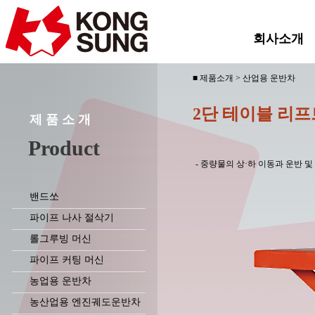
회사소개
■ 제품소개 > 산업용 운반차
2단 테이블 리프
제 품 소 개
Product
- 중량물의 상·하 이동과 운반 
밴드쏘
파이프 나사 절삭기
롤그루빙 머신
파이프 커팅 머신
농업용 운반차
농산업용 엔진궤도운반차